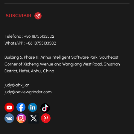
Teléfono : +86 18755133502
WhatsAPP : +86 18755133502
Building 6, Phase III, Anhui Intelligent Software Park, Southeast
Corner of Xicheng Avenue and Wangjiang West Road, Shushan
District, Hefei, Anhui, China
judy@ahxjj.cn
judy@neviewgrinder.com