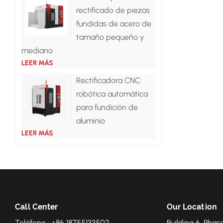
rectificado de piezas
fundidas de acero de
tamaño pequeño y
mediano
LEER MÁS
Rectificadora CNC
robótica automática
para fundición de
aluminio
LEER MÁS
Call Center
Our Location
Teléfono : +86 18755133502
Building 6, Phase