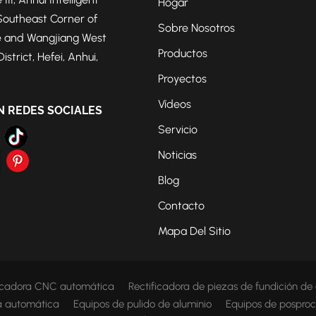
Hogar
Southeast Corner of
Sobre Nosotros
 and Wangjiang West
Productos
strict, Hefei, Anhui,
Proyectos
Vídeos
N REDES SOCIALES
Servicio
Noticias
Blog
Contacto
Mapa Del Sitio
ficadora CNC automática
Rectificadora de piezas de fundición de
ca automática
Equipos de pulido de aluminio
Equipos de posproc