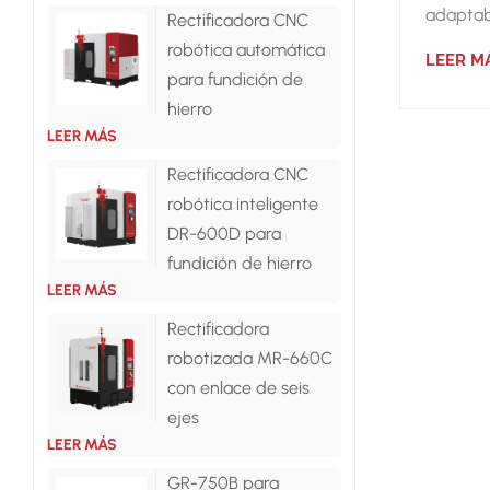
adaptab
Rectificadora CNC
rectific
robótica automática
LEER M
tamaño 
para fundición de
granel.
hierro
LEER MÁS
Rectificadora CNC
robótica inteligente
DR-600D para
fundición de hierro
LEER MÁS
Rectificadora
robotizada MR-660C
con enlace de seis
ejes
LEER MÁS
GR-750B para