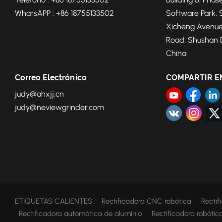
WhatsAPP : +86 18755133502
Software Park, 
Xicheng Avenue
Road, Shushan Di
China
Correo Electrónico
COMPARTIR E
judy@ahxjj.cn
judy@neviewgrinder.com
ETIQUETAS CALIENTES :
Rectificadora CNC robótica
Recti
Rectificadora automática de aluminio
Rectificadora robóti