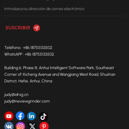
Teléfono : +86 18755133502
WhatsAPP : +86 18755133502
Building 6, Phase III, Anhui Intelligent Software Park, Southeast
Corner of Xicheng Avenue and Wangjiang West Road, Shushan
District, Hefei, Anhui, China
judy@ahxjj.cn
judy@neviewgrinder.com