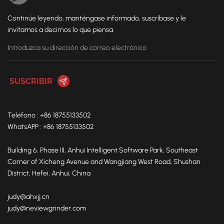
transportadora. Fácil
de tamaño pequeño.
manejo. Ideal para
Continúe leyendo, manténgase informado, suscríbase y le
moler grandes lotes de
invitamos a decirnos lo que piensa.
piezas de tamaño
grande y mediano.
Teléfono : +86 18755133502
WhatsAPP : +86 18755133502
Building 6, Phase III, Anhui Intelligent Software Park, Southeast
Corner of Xicheng Avenue and Wangjiang West Road, Shushan
District, Hefei, Anhui, China
judy@ahxjj.cn
judy@neviewgrinder.com