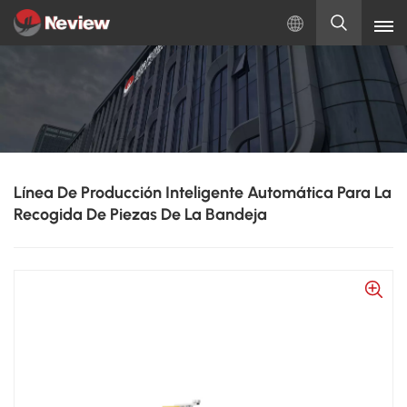
Español
English
Русский
Línea De Producción Inteligente Automática Para La
Español
Recogida De Piezas De La Bandeja
Türkçe
بالعربية