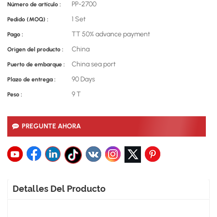
PP-2700
Número de artículo :
1 Set
Pedido (MOQ) :
TT 50% advance payment
Pago :
China
Origen del producto :
China sea port
Puerto de embarque :
90 Days
Plazo de entrega :
9 T
Peso :
PREGUNTE AHORA
Detalles Del Producto