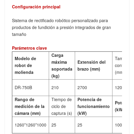
Configuración principal
Sistema de rectificado robótico personalizado para
productos de fundición a presión integrados de gran
tamaño
Parámetros clave
Carga
Modelo de
Tamaño d
máxima
Extensión del
robot de
contened
soportada
brazo (mm)
molienda
(mm)
(kg)
DR-750B
210
2700
1200*120
Rango de
Tiempo de
Potencia de
Potencia 
medición de la
ciclo de
funcionamiento
(kW)
cámara (mm)
captura (s)
(kW)
1260*1260*1000
25
25
100