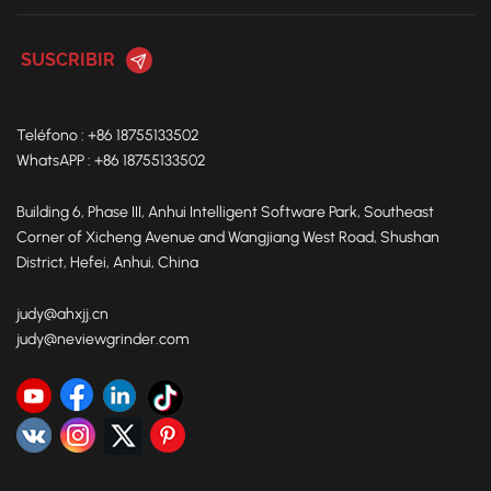
Evita fugas de polvo y protege a los operadores. Beneficios
de productividad comprobados: Los estudios de caso
muestran que una celda de pulido robótica Neview
Automatic puede reemplazar 4–6 trabajadores
cualificados, operar 24/7, mejorar la consistencia del
Teléfono : +86 18755133502
producto en más del 30% y reducir significativamente las
WhatsAPP : +86 18755133502
lesiones en el lugar de trabajo.
Building 6, Phase III, Anhui Intelligent Software Park, Southeast
Corner of Xicheng Avenue and Wangjiang West Road, Shushan
District, Hefei, Anhui, China
judy@ahxjj.cn
judy@neviewgrinder.com