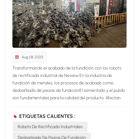
Aug 08, 2025
Transformando el acabado de la fundición con los robots
de rectificado industrial de Neview En la industria de
fundición de metales, los procesos de acabado como
desbarbado de piezas de fundiciónEl esmerilado y el pulido
son fundamentales para la calidad del producto. Afectan
directamente a su apariencia final, precisión dimensional y
vida útil. El rectificado manual tradicional implica una gran
ETIQUETAS CALIENTES :
intensidad de trabajo, baja eficiencia, calidad inconsistente
Robots De Rectificado Industriales
y riesgos de seguridad significativos, lo que lo hace cada
vez más inadecuado para la fabricación moderna de gran
Desbarbado De Piezas De Fundición