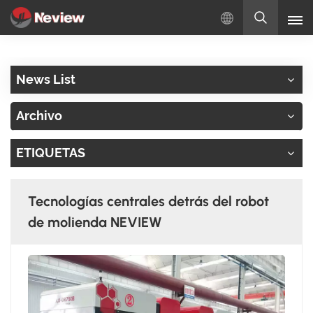
Español
News List
English
Archivo
Русский
ETIQUETAS
Español
Türkçe
Tecnologías centrales detrás del robot
بالعربية
de molienda NEVIEW