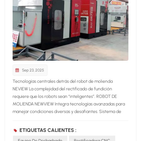
Sep 23, 2025
Tecnologías centrales detrás del robot de molienda
NEVIEW La complejidad del rectificado de fundición
requiere que los robots sean “inteligentes”. ROBOT DE
MOLIENDA NEWVIEW Integra tecnologías avanzadas para
manejar condiciones diversas y desafiantes. Sistema de
detección láser Escaneo con precisión
milimétricaCorrección de trayectoria en tiempo
ETIQUETAS CALIENTES :
realDetección automática de rebabas y defectos de molde
Equipo De Desbarbado
Rectificadora CNC