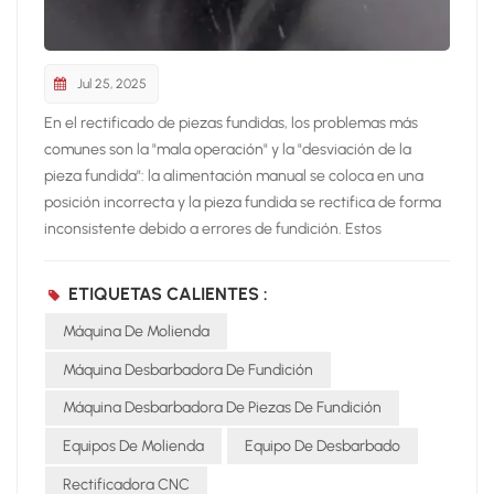
Jul 25, 2025
En el rectificado de piezas fundidas, los problemas más
comunes son la "mala operación" y la "desviación de la
pieza fundida": la alimentación manual se coloca en una
posición incorrecta y la pieza fundida se rectifica de forma
inconsistente debido a errores de fundición. Estos
problemas se pueden solucionar mediante el "sistema
automático de detección y compensación". En
ETIQUETAS CALIENTES :
comparación con otras rectificadoras del mercado, la
Máquina De Molienda
diferencia en esta función del robot de rectificado New
Realm se puede llamar "un mundo de diferencia".El robot de
Máquina Desbarbadora De Fundición
rectificado Neview está completamente configurado: no
Máquina Desbarbadora De Piezas De Fundición
solo incluye de serie un sistema de detección de carga de
piezas, que previene el riesgo de que estas salgan
Equipos De Molienda
Equipo De Desbarbado
despedidas por error humano, sino que también cuenta con
Rectificadora CNC
su propio sistema de compensación automática. Incluso si