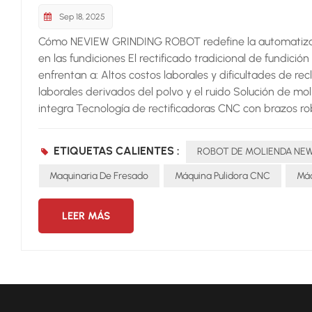
Sep 18, 2025
Cómo NEVIEW GRINDING ROBOT redefine la automatizaci
en las fundiciones El rectificado tradicional de fundic
enfrentan a: Altos costos laborales y dificultades de 
laborales derivados del polvo y el ruido Solución d
integra Tecnología de rectificadoras CNC con brazos rob
fundidas complejasAutomatización del desbarbado para
Ventajas clave Flexibilidad – Se adapta a diversas form
ETIQUETAS CALIENTES :
ROBOT DE MOLIENDA NE
vecesFiabilidad – Garantiza una calidad estable y r
fundiciones obtienen una ventaja competitiva en solu
Maquinaria De Fresado
Máquina Pulidora CNC
Máq
LEER MÁS