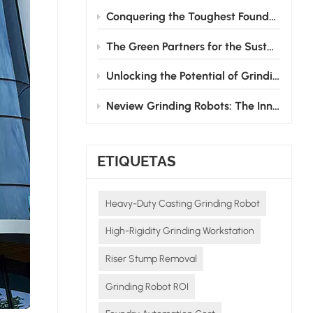
Conquering the Toughest Foundry Challenge: Why Automated Grinding is the Future
The Green Partners for the Sustainable Development of the Foundry Industry
Unlocking the Potential of Grinding Robots: How Neview Helps Foundries Transform and Upgrade
Neview Grinding Robots: The Innovative Pioneers in Post - casting Processing
ETIQUETAS
Heavy-Duty Casting Grinding Robot
High-Rigidity Grinding Workstation
Riser Stump Removal
Grinding Robot ROI