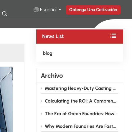
Español
Obtenga Una Cotización
News List
English
Русский
blog
Español
Archivo
Türkçe
Mastering Heavy-Duty Casting Grinding: How High-Rigidity Industrial Robots Conquer Large Wind Power and Pump Valve Components
بالعربية
Calculating the ROI: A Comprehensive Guide to Investing in Grinding Robots for Foundries
The Era of Green Foundries: How Grinding Robots Cut Energy & Consumable Costs
Why Modern Foundries Are Fast-Tracking the Shift from Manual to Robotic Grinding