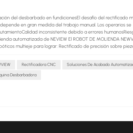
ón del desbarbado en fundicionesEl desafío del rectificado 
ión depende en gran medida del trabajo manual. Los operarios se
reclutamientoCalidad inconsistente debido a errores humanosRies
e molienda automatizada de NEVIEW El ROBOT DE MOLIENDA NEW
óticos multieje para lograr: Rectificado de precisión sobre piez
 un acabado superficial uniformeOperación continua 24/7 sin 
as y tamaños de fundición.Eficiencia – Mejora el rendimiento de
WVIEW
Rectificadora CNC
Soluciones De Acabado Automatiza
educe la tasa de desperdicio Con ROBOT DE MOLIENDA NEWVIEWL
ciones de acabado automatizadas.
uina Desbarbadora