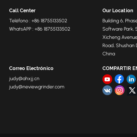
Call Center
Our Location
Teléfono : +86 18755133502
Building 6, Phase
WhatsAPP : +86 18755133502
Software Park, 
Xicheng Avenue
Road, Shushan Di
China
Correo Electrónico
COMPARTIR E
judy@ahxjj.cn
judy@neviewgrinder.com