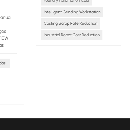
Foundry Automation Cost
Intelligent Grinding Workstation
manual
Casting Scrap Rate Reduction
gos
Industrial Robot Cost Reduction
VIEW
as
fatiga
 2 a 3
das
as