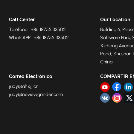
Newview: 4E-20B
Call Center
Our Location
Teléfono : +86 18755133502
Building 6, Phase
WhatsAPP : +86 18755133502
Software Park, 
Xicheng Avenue
Road, Shushan Di
China
Correo Electrónico
COMPARTIR E
judy@ahxjj.cn
judy@neviewgrinder.com