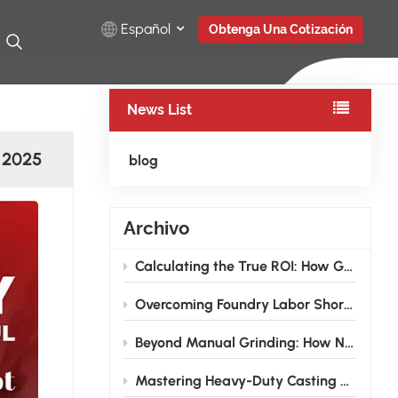
Español
Obtenga Una Cotización
News List
English
Русский
l 2025
blog
Español
Archivo
Türkçe
Calculating the True ROI: How Grinding Robots Pay for Themselves in 12–18 Months for Foundries
بالعربية
Overcoming Foundry Labor Shortages: How Grinding Robots are Transforming the Traditional Finishing Shop
Beyond Manual Grinding: How NEVIEW Casting Grinding Robots Are Solving the Foundry Labor Crisis
Mastering Heavy-Duty Casting Grinding: How High-Rigidity Industrial Robots Conquer Large Wind Power and Pump Valve Components