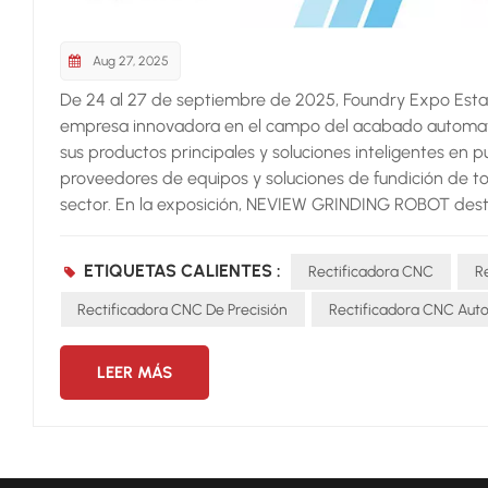
Aug 27, 2025
De 24 al 27 de septiembre de 2025, Foundry Expo Esta
empresa innovadora en el campo del acabado automa
sus productos principales y soluciones inteligentes en p
proveedores de equipos y soluciones de fundición de to
sector. En la exposición, NEVIEW GRINDING ROBOT dest
inspección láser, detecta con precisión defectos de fu
automáticamente la fuerza y ​​el ángulo para adaptarse
ETIQUETAS CALIENTES :
Rectificadora CNC
R
Multiestación:Aumenta la productividad de 2 a 3 veces
socio de confianza, Neview se compromete a ayudar a la
Rectificadora CNC De Precisión
Rectificadora CNC Aut
baja eficiencia, calidad inestable y riesgos de segurida
soluciones permiten a los clientes lograr una mayor pro
LEER MÁS
más seguro y sostenible. Invitamos cordialmente a los c
la exposición, podrá experimentar las ventajas y el val
verlo en Estambul y explorar juntos el futuro de la indu
Estambul 2025Fecha: 24 al 27 de septiembre de 2025L