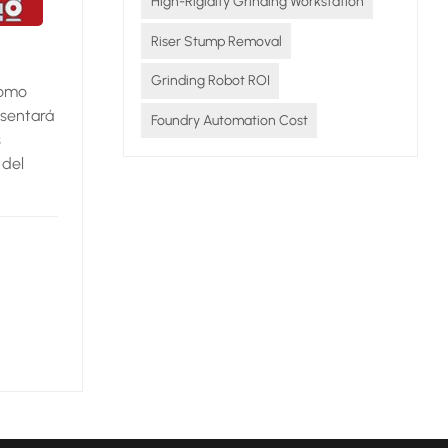
High-Rigidity Grinding Workstation
Riser Stump Removal
Grinding Robot ROI
Como
sentará
Foundry Automation Cost
s
 del
e:Ajusta
. Como
 manual:
 nuestras
rabajo
Durante
amos
dry Expo