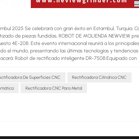
mbul 2025 Se celebrará con gran éxito en Estambul, Turquía. 
tizado de piezas fundidas, ROBOT DE MOLIENDA NEWVIEW pre
uesto 4E-20B. Este evento internacional reunirá a los principale
do el mundo, presentando las últimas tecnologías y tendencias
acará: Robot de rectificado inteligente DR-750B:Equipado con
ndición como desajuste del molde;Tecnología de molienda flexibl
 a superficies complejas;Sistema de Operación Continua
ectificadora De Superficies CNC
Rectificadora Cilíndrica CNC
, satisfaciendo las necesidades de producción de gran volumen
s empresas de fundición a superar los desafíos del rectificado
omática
Rectificadora CNC Para Metal
d. Mediante la automatización y las actualizaciones inteligentes,
ductividad, un control de calidad más estable y un entorno de t
lientes y socios de todo el mundo a visitarnos. puesto 4E-20B 
or de las soluciones de rectificado inteligente de Neview. Esper
stria de la fundición. Información de la exposición Evento: Foun
ugar: Centro de Exposiciones de Estambul, pabellón 4Stand de