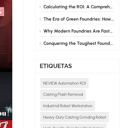
Calculating the ROI: A Comprehensive Guide to Investing in Grinding Robots for Foundries
The Era of Green Foundries: How Grinding Robots Cut Energy & Consumable Costs
Why Modern Foundries Are Fast-Tracking the Shift from Manual to Robotic Grinding
Conquering the Toughest Foundry Challenge: Why Automated Grinding is the Future
ETIQUETAS
NEVIEW Automation ROI
Casting Flash Removal
Industrial Robot Workstation
Heavy-Duty Casting Grinding Robot