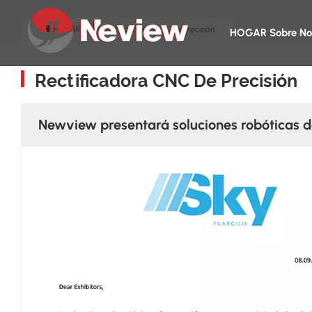
HOGAR
Rectificadora CNC De Precisión
HOGAR
Sobre No
Rectificadora CNC De Precisión
Newview presentará soluciones robóticas de