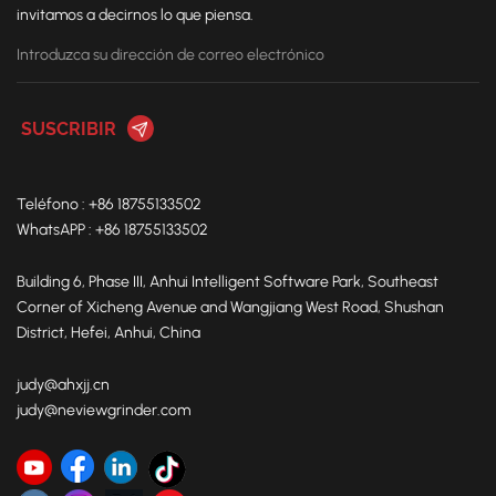
invitamos a decirnos lo que piensa.
Teléfono : +86 18755133502
WhatsAPP : +86 18755133502
Building 6, Phase III, Anhui Intelligent Software Park, Southeast
Corner of Xicheng Avenue and Wangjiang West Road, Shushan
District, Hefei, Anhui, China
judy@ahxjj.cn
judy@neviewgrinder.com