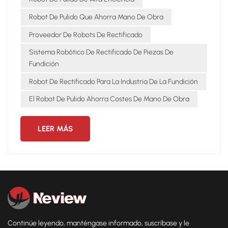
para obtener resultados repetiblesReducción de la
dependencia laboral mediante acabado
Robot De Pulido Que Ahorra Mano De Obra
automatizadoLugares de trabajo más seguros minimizando
Proveedor De Robots De Rectificado
la exposición del operador al polvo Áreas de aplicación
Fundiciones de hierro y aceroPiezas de
Sistema Robótico De Rectificado De Piezas De
automóvilComponentes de maquinaria pesada 👉 ROBOT
Fundición
DE MOLIENDA NEWVIEW está dando forma a la próxima era
Robot De Rectificado Para La Industria De La Fundición
de automatización de fundiciones con soluciones
confiables, escalables y rentables.
El Robot De Pulido Ahorra Costes De Mano De Obra
LEER MÁS
Continúe leyendo, manténgase informado, suscríbase y le