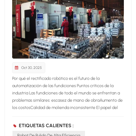
Oct 30, 2025
Por qué el rectificado robótico es el futuro de la
automatización de las fundiciones Puntos críticos de la
industria Las fundiciones de todo el mundo se enfrentan a
problemas similares: escasez de mano de obraAumento de
los costosCalidad de molienda inconsistente El papel del
robot de molienda Newview Mediante la introducción
Automatización robótica de rectificado y
ETIQUETAS CALIENTES :
desbarbadoNEVIEW ofrece: Precisión controlada por CNC
Robot De Pulido De Alta Eficiencia