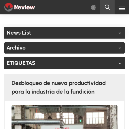
Español
News List
English
Archivo
Русский
ETIQUETAS
Español
Türkçe
Desbloqueo de nueva productividad
بالعربية
para la industria de la fundición