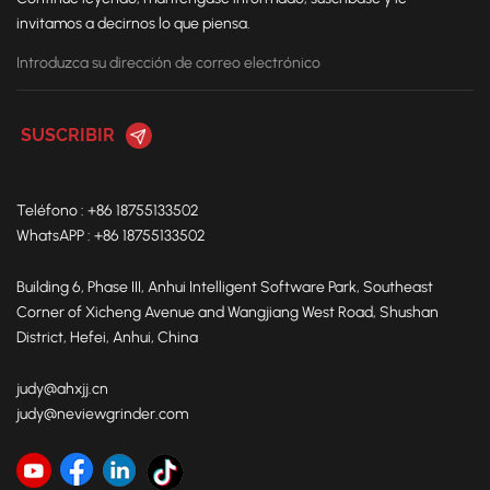
invitamos a decirnos lo que piensa.
Teléfono : +86 18755133502
WhatsAPP : +86 18755133502
Building 6, Phase III, Anhui Intelligent Software Park, Southeast
Corner of Xicheng Avenue and Wangjiang West Road, Shushan
District, Hefei, Anhui, China
judy@ahxjj.cn
judy@neviewgrinder.com