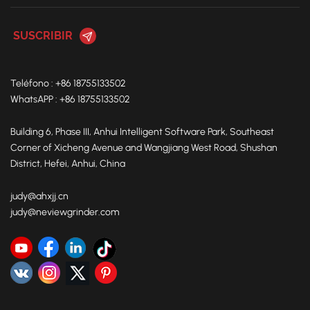
efecto abordan el problema persistente de la industria de
los altos costos de molienda de fundición, lo que permite a
los clientes lograr una rentabilidad más rápida. El área de
exposición de Neview Automatic estaba repleta de
visitantes profesionales. Clientes de más de 20 países Entre
Teléfono : +86 18755133502
los visitantes, incluidos Rusia, India, Bielorrusia, Japón y
WhatsAPP : +86 18755133502
Turquía, se reunieron con el equipo, experimentaron a
fondo las versátiles capacidades de pulido del robot de
Building 6, Phase III, Anhui Intelligent Software Park, Southeast
pulido con IA y lo elogiaron unánimemente. Muchos
Corner of Xicheng Avenue and Wangjiang West Road, Shushan
expresaron gran interés en visitar las instalaciones de
District, Hefei, Anhui, China
Neview Automatic después de la
exposición.SueciaRusiaBielorrusiaJapónIndia El Sr. Zhang
judy@ahxjj.cn
Zhiyong, vicepresidente ejecutivo de la Asociación de
judy@neviewgrinder.com
Fundiciones de China, visitó personalmente el área de
exhibición de Neview Automatic. Mantuvo una cordial
conversación con la directiva de Neview Automatic y posó
para fotos. Elogiando altamente los avances tecnológicos
de Neview Automatic en el campo de la molienda
inteligente. A medida que la fabricación global cambia