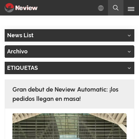
Español
News List
English
Archivo
Русский
ETIQUETAS
Español
Türkçe
Gran debut de Neview Automatic: ¡los
بالعربية
pedidos llegan en masa!