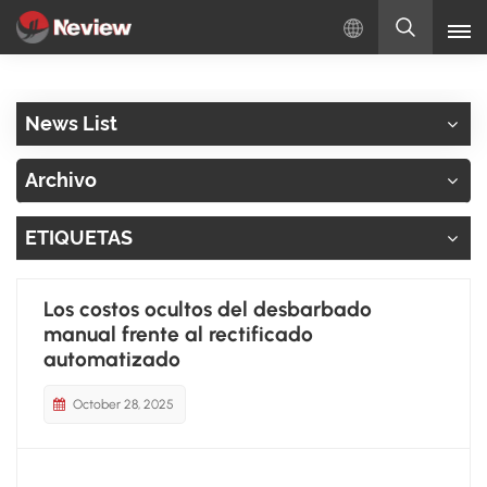
Español
News List
English
Archivo
Русский
ETIQUETAS
Español
Türkçe
Los costos ocultos del desbarbado
manual frente al rectificado
بالعربية
automatizado
October 28, 2025