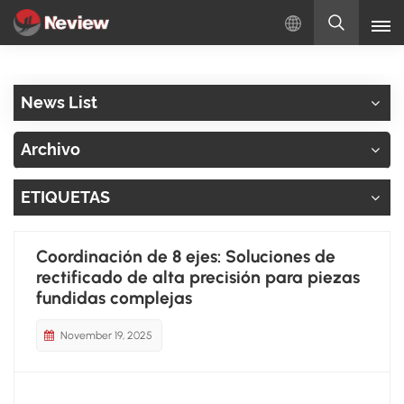
Español
News List
English
Archivo
Русский
ETIQUETAS
Español
Türkçe
Coordinación de 8 ejes: Soluciones de
rectificado de alta precisión para piezas
بالعربية
fundidas complejas
November 19, 2025